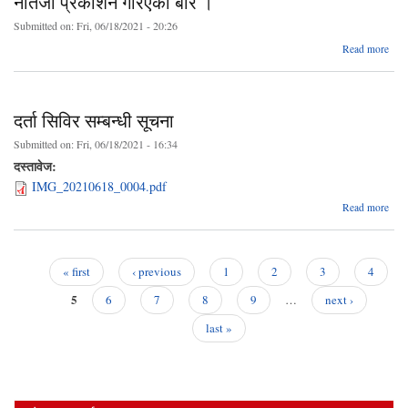
नतिजा प्रकाशन गरिएकाे बारे ।
परिक
Submitted on:
Fri, 06/18/2021 - 20:26
सम्ब
सू
Read more
प्रधा
क
दर्ता सिविर सम्बन्धी सूचना
प्
सह
Submitted on:
Fri, 06/18/2021 - 16:34
दस्तावेज:
प
IMG_20210618_0004.pdf
गरिए
abo
Read more
दर
सिव
सम्बन
सूच
« first
‹ previous
1
2
3
4
Pages
5
6
7
8
9
…
next ›
last »