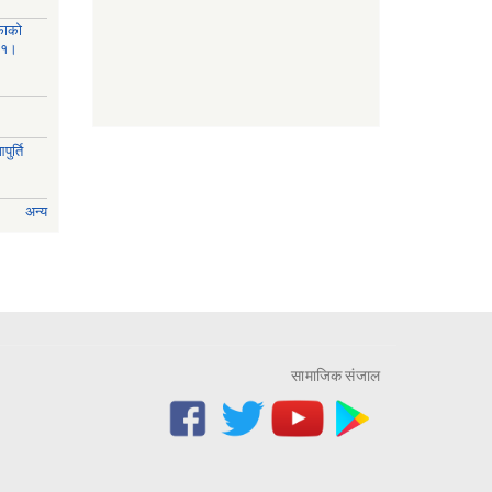
काको
८१।
ुर्ति
अन्य
सामाजिक संजाल