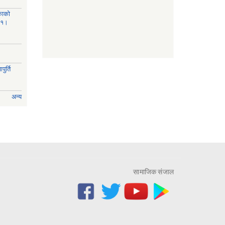
काको
८१।
ुर्ति
अन्य
सामाजिक संजाल