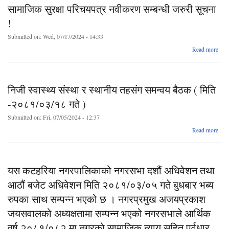
शिक्
सामाजिक सुरक्षा परिचयपत्र नवीकरण सम्बन्धी जरुरी सूचना
सरु
सम्बन
!
सूच
Submitted on:
Wed, 07/17/2024 - 14:33
a
Read more
सा
परिच
नव
निजी स्वास्थ्य संस्था र स्थानीय तहसंग समन्वय बैठक ( मिति
सम
-२०८१/०३/१८ गते )
सू
Submitted on:
Fri, 07/05/2024 - 12:37
ab
Read more
स्वा
तहस
ब
यस कटहरिया नगरपालिकाको नगरसभा दशौं अधिवेशन तथा
-२०
आठौं बजेट अधिवेशन मिति २०८१/०३/०५ गते बुधबार भब्य
रुपका साथ सम्पन्न भएको छ । नगरप्रमुख अजयप्रकाश
जयसवालको अध्यक्षतामा सम्पन्न भएको नगरसभाले आर्थिक
वर्ष २०८१/०८२ मा नगरको सामाजिक न्याय सहित पूर्वधार