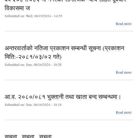
विकासमा ज
Submitted on:
Wed, 06/19/2024 - 14:55
a
Read more
नगरप
नगर
अधिव
अन्तरवार्ताको नतिजा प्रकाशन सम्बन्धी सूचना (प्रकाशन
आ
अधिव
मिति:-२०८१/०३/०२ गते)
२०८
Submitted on:
Sun, 06/16/2024 - 18:58
ग
भ
about
Read more
सा
भ
न
अज
मिति
आ.व. २०८०/०८१ भुक्तानी तथा खाता बन्द सम्बन्धमा।
जय
अध
Submitted on:
Sun, 06/16/2024 - 18:18
सम्
न
Read more
आ
२०८
२०
भुक्त
खात
सुचना , सुचना , सुचना
सम्ब
न