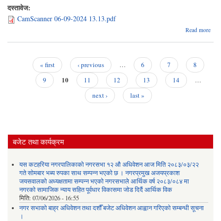
दस्तावेज:
CamScanner 06-09-2024 13.13.pdf
Read more
कार्य
ग
« first
‹ previous
…
6
7
8
स
Pages
10
स
9
11
12
13
14
…
next ›
last »
बजेट तथा कार्यक्रम
यस कटहरिया नगरपालिकाको नगरसभा १२ औ अधिवेशन आज मिति २०८३/०३/२२
गते सोमबार भब्य रुपका साथ सम्पन्न भएको छ । नगरप्रमुख अजयप्रकाश
जयसवालको अध्यक्षतामा सम्पन्न भएको नगरसभाले आर्थिक वर्ष २०८३/०८४ मा
नगरको सामाजिक न्याय सहित पूर्वधार विकासमा जोड दिदैं आर्थिक विक
मिति:
07/06/2026 - 16:55
नगर सभाको बाह्र अधिवेशन तथा दशौँ बजेट अधिवेशन आह्वान गरिएको सम्बन्धी सूचना
।