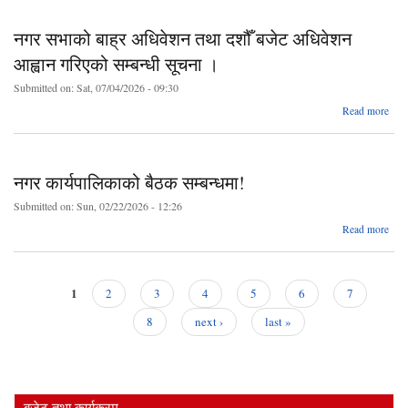
नग
औ 
नगर सभाको बाह्र अधिवेशन तथा दशौँ बजेट अधिवेशन
२०८
आह्वान गरिएको सम्बन्धी सूचना ।
गत
Submitted on:
Sat, 07/04/2026 - 09:30
भ
सा
ab
Read more
भ
न
सभ
अज
जय
अधिव
नगर कार्यपालिकाको बैठक सम्बन्धमा!
अध
तथा 
सम्
Submitted on:
Sun, 02/22/2026 - 12:26
न
अधिव
ab
आ
Read more
आह
कार्य
२०
गर
सम्
स
सूच
न
1
2
3
4
5
6
7
Pages
8
next ›
last »
विक
दि
बजेट तथा कार्यक्रम