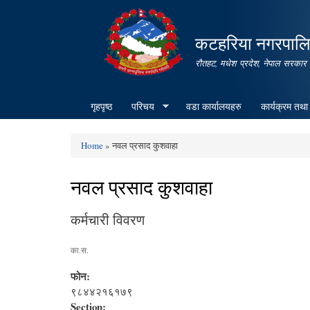
कटहरिया नगरपालिक
रौतहट, मधेश प्रदेश, नेपाल सरकार
गृहपृष्ठ
परिचय
वडा कार्यालयहरु
कार्यक्रम तथा
Home
» नवल प्रसाद कुशवाहा
You are here
नवल प्रसाद कुशवाहा
कर्मचारी विवरण
का.स.
फोन:
९८४४२१६१७९
Section: