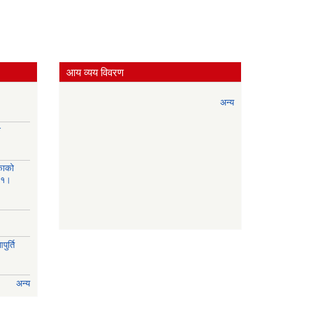
आय व्यय विवरण
अन्य
ी
काको
८१।
ुर्ति
अन्य