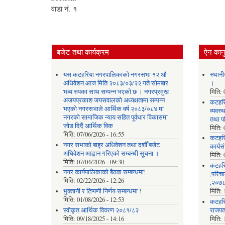
वाडा नं. १
बजेट तथा कार्यक्रम
ऐन कानु
यस कटहरिया नगरपालिकाको नगरसभा १२ औ
स्थानी
अधिवेशन आज मिति २०८३/०३/२२ गते सोमबार
।
भब्य रुपका साथ सम्पन्न भएको छ । नगरप्रमुख
मिति:
अजयप्रकाश जयसवालको अध्यक्षतामा सम्पन्न
कटहरि
भएको नगरसभाले आर्थिक वर्ष २०८३/०८४ मा
व्यवस
नगरको सामाजिक न्याय सहित पूर्वधार विकासमा
तथा प
जोड दिदैं आर्थिक विक
मिति:
मिति:
07/06/2026 - 16:55
कटहर
नगर सभाको बाह्र अधिवेशन तथा दशौँ बजेट
कार्यस
अधिवेशन आह्वान गरिएको सम्बन्धी सूचना ।
मिति:
मिति:
07/04/2026 - 09:30
कटहरि
नगर कार्यपालिकाको बैठक सम्बन्धमा!
,परिचा
मिति:
02/22/2026 - 12:26
,२०७८
भुक्तानी र टिप्पणी निर्णय सम्बन्धमा !
मिति:
मिति:
01/08/2026 - 12:53
कटहरि
स्वीकृत आर्थिक विवरण २०८१/८२
राजपत
मिति:
09/18/2025 - 14:16
मिति: